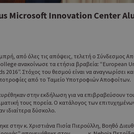
us Microsoft Innovation Center A
αμπρή, από όλες τις απόψεις, τελετή ο Σύνδεσμος 
llege ανακοίνωσε τα ετήσια βραβεία: “European Uni
rds 2016”. Στόχος του θεσμού είναι να αναγνωρίσει κ
υποτροφίες από το Ταμείο Υποτροφιών Αποφοίτων.
υρέθηκαν στην εκδήλωση για να επιβραβεύσουν του
λματική τους πορεία. Ο κατάλογος των επιτυχημένων
αν ιδιαίτερα δύσκολο.
ηκε στην κ. Χριστιάνα Πισία Πιερούλλη, Βοηθό Διευ
 Χρονιάς” απονεμήθηκε στον κ. Neboja Πετρίδης,