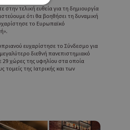
ε στην τελική ευθεία για τη δημιουργία
ιστεύουμε ότι θα βοηθήσει τη δυναμική
ευχαρίστησε το Ευρωπαϊκό
ση λογαριασμού. Ο
ή».
πριανού ευχαρίστησε το Σύνδεσμο για
 μεγαλύτερο διεθνή πανεπιστημιακό
ο Google
σε 29 χώρες της υφηλίου στα οποία
ς τομείς της Ιατρικής και των
φαρμογές που
ειται για ένα
που
η μεταβλητών
νήθως είναι
γείται, ο
ναι
 αλλά ένα καλό
 κατάστασης
 σελίδων.