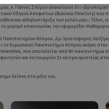
μου, κ. Γιάννος Σπύρου ανακοίνωσε ότι «βρισκόμαστ
ικού Οδηγού Αποφοίτων (Business Directory) που π
Απολύτως απαραίτητα
Απόδοσης
Στόχευσης
Λειτουργικότητας
οήθεια και αλληλοστήριξη των μελών μας». Τέλος, 
 cookies επιτρέπουν βασικές λειτουργίες του ιστότοπου, όπως τη σύνδεση χρήστη και τη διαχείρι
ι το χορηγό επικοινωνίας την εφημερίδα «Καθημεριν
α χρησιμοποιηθεί σωστά χωρίς τα απολύτως απαραίτητα cookies.
Προμηθευτής
Λήξη
Περιγραφή
ύ Πανεπιστημίου Κύπρου, Δρ. Χριστόφορος Χατζηκυ
Πεδίο
/
τι το Ευρωπαϊκό Πανεπιστήμιο Κύπρου ανήκει στον
Χρησιμοποιήθηκε για σύνδεση στ
συνεδρία
Google LLC
Universities, που αποτελείται από 80 πανεπιστήμια 
.cyprusen.wiz-
guide.com
φοιτητών και λειτουργούν 21 κέντρα αριστείας στου
Cookie που δημιουργείται από ε
συνεδρία
PHP.net
βασίζονται στη γλώσσα PHP. Πρόκ
cyprus.wiz-
guide.com
αναγνωριστικό γενικού σκοπού 
χρησιμοποιείται για τη διατήρησ
σημο δείπνο στα μέλη του.
περιόδου λειτουργίας χρήστη. Συ
ένας τυχαίος αριθμός που δημιουρ
τρόπος με τον οποίο μπορεί να εί
συγκεκριμένος για τον ιστότοπο,
παράδειγμα είναι η διατήρηση της
Google Privacy Policy
σύνδεσης για έναν χρήστη μεταξύ
συνεδρία