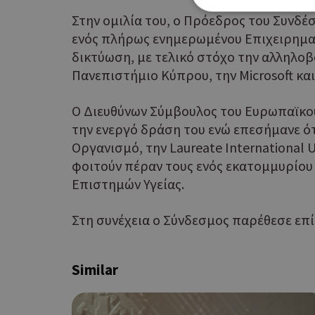
Στην ομιλία του, ο Πρόεδρος του Συνδέσ
ενός πλήρως ενημερωμένου Επιχειρηματ
δικτύωση, με τελικό στόχο την αλληλοβ
Τα απολύτως απαραίτητα
Πανεπιστήμιο Κύπρου, την Microsoft κα
ιστότοπος δεν μπορεί ν
Ονοματεπώνυμο
Ο Διευθύνων Σύμβουλος του Ευρωπαϊκο
την ενεργό δράση του ενώ επεσήμανε ό
G_ENABLED_IDPS
Οργανισμό, την Laureate International 
φοιτούν πέραν τους ενός εκατομμυρίου 
PHPSESSID
Επιστημών Υγείας.
Στη συνέχεια ο Σύνδεσμος παρέθεσε επί
Similar
G_ENABLED_IDPS