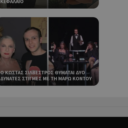
ΚΕΦΑΛΑΙΟ
 αλλά ένα καλό
 κατάστασης
 σελίδων.
ping δηλαδή να
ρα στον χρήστη
 όπως είναι το
αι push down
ια τη διάκριση
ό είναι
κειμένου να
με τη χρήση του
O ΚΩΣΤΑΣ ΣΙΛΒΕΣΤΡΟΣ ΘΥΜΑΤΑΙ ΔΥΟ
ΔΥΝΑΤΕΣ ΣΤΙΓΜΕΣ ΜΕ ΤΗ ΜΑΡΩ ΚΟΝΤΟΥ
ping δηλαδή να
ρα στον χρήστη
 όπως είναι το
αι push down
ping δηλαδή να
ρα στον χρήστη
 όπως είναι το
αι push down