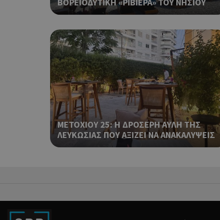
ΒΟΡΕΙΟΔΥΤΙΚΗ «ΡΙΒΙΕΡΑ» ΤΟΥ ΝΗΣΙΟΥ
takeOverCookie
__cf_bm
ΜΕΤΟΧΙΟΥ 25: Η ΔΡΟΣΕΡΗ ΑΥΛΗ ΤΗΣ
ΛΕΥΚΩΣΙΑΣ ΠΟΥ ΑΞΙΖΕΙ ΝΑ ΑΝΑΚΑΛΥΨΕΙΣ
ShowSubLoginCoo
ShowWizLogin