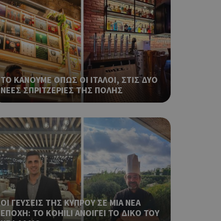
ο Google
ping δηλαδή να
ρα στον χρήστη
 όπως είναι το
αι push down
ΤΟ ΚΑΝΟΥΜΕ ΟΠΩΣ ΟΙ ΙΤΑΛΟΙ, ΣΤΙΣ ΔΥΟ
ping δηλαδή να
ΝΕΕΣ ΣΠΡΙΤΖΕΡΙΕΣ ΤΗΣ ΠΟΛΗΣ
ρα στον χρήστη
 όπως είναι το
αι push down
σει την
η.
φαρμογές που
ειται για ένα
που
η μεταβλητών
νήθως είναι
ΟΙ ΓΕΥΣΕΙΣ ΤΗΣ ΚΥΠΡΟΥ ΣΕ ΜΙΑ ΝΕΑ
γείται, ο
ΕΠΟΧΗ: ΤΟ KOHILI ΑΝΟΙΓΕΙ ΤΟ ΔΙΚΟ ΤΟΥ
ναι