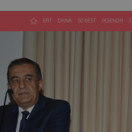
EAT
DRINK
50 BEST
AGENDA
C