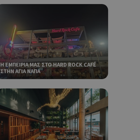
ο Google
ping δηλαδή να
ρα στον χρήστη
 όπως είναι το
αι push down
ping δηλαδή να
Η ΕΜΠΕΙΡΙΑ ΜΑΣ ΣΤΟ HARD ROCK CAFÉ
ρα στον χρήστη
ΣΤΗΝ ΑΓΙΑ ΝΑΠΑ
 όπως είναι το
αι push down
σει την
η.
φαρμογές που
ειται για ένα
που
η μεταβλητών
νήθως είναι
γείται, ο