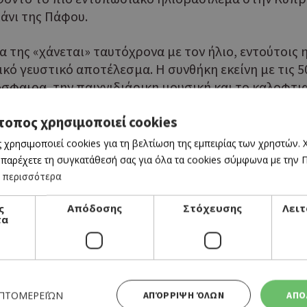
άνι της Πάφου.
α της «χάνεται» ταυτόχρονα με τον ήλιο, εντούτοις
ικό γευστικό αποτέλεσμα. Η συνθήκη εκείνη με τις 
όσφαιρα, την παιχνιδιάρικη μουσική και το καλοφτι
τας στη γευστική μου μνήμη αυτό που δοκίμασα. Αυ
τοπος χρησιμοποιεί cookies
ή που πρέπει να συμπληρώνει το παζλ των μαγαζιών,
ώπων που αποτελεί ένα από τα κύρια συστατικά των π
 χρησιμοποιεί cookies για τη βελτίωση της εμπειρίας των χρηστών.
 παρέχετε τη συγκατάθεσή σας για όλα τα cookies σύμφωνα με την Πο
 περισσότερα
συνθήκη όμως για μια τέλεια εμπειρία μπορεί άνετα 
ς
Απόδοσης
Στόχευσης
Λειτ
τα
ορεί με την εφημερίδα «Καθημερινή» η έκδοση «50 B
ΕΠΤΟΜΕΡΕΙΏΝ
ΑΠΌΡΡΙΨΗ ΌΛΩΝ
ΑΠΟ