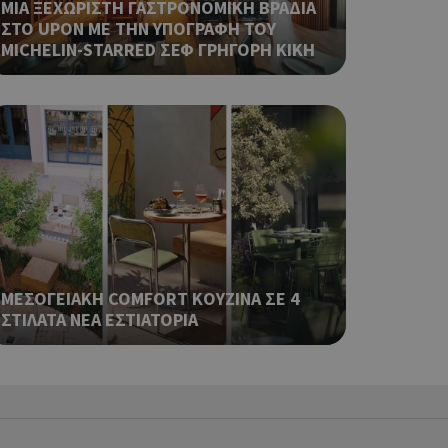
ΜΙΑ ΞΕΧΩΡΙΣΤΗ ΓΑΣΤΡΟΝΟΜΙΚΗ ΒΡΑΔΙΑ
ναι
 αλλά ένα καλό
ΣΤΟ UPON ΜΕ ΤΗΝ ΥΠΟΓΡΑΦΗ ΤΟΥ
 κατάστασης
MICHELIN-STARRED ΣΕΦ ΓΡΗΓΟΡΗ ΚΙΚΗ
 σελίδων.
ping δηλαδή να
ρα στον χρήστη
 όπως είναι το
αι push down
ια τη διάκριση
ό είναι
κειμένου να
με τη χρήση του
ΜΕΣΟΓΕΙΑΚΗ COMFORT ΚΟΥΖΙΝΑ ΣΕ 4
ping δηλαδή να
ΣΤΙΛΑΤΑ ΝΕΑ ΕΣΤΙΑΤΟΡΙΑ
ρα στον χρήστη
 όπως είναι το
αι push down
ping δηλαδή να
ρα στον χρήστη
 όπως είναι το