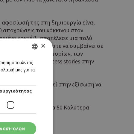
 η αφοσίωσή της στη δημιουργία είναι
50 αποχρώσεις του κόκκινου στον
αγμένο κοκτέιλ, αποτέλεσε μια πολύ
×
τό δεν πρέπει άλλωστε να συμβαίνει σε
 των μπαρ, των εστιατορίων, των
ιο διαχρονικών success stories στην
GREEK
 Χρησιμοποιώντας
λιτική μας για τα
ENGLISH
να δημιουργηθεί. Αρκεί στην εξίσωση να
ουργικότητας
est Bars 2025», με τα 50 Καλύτερα
ΔΟΧΉ ΌΛΩΝ