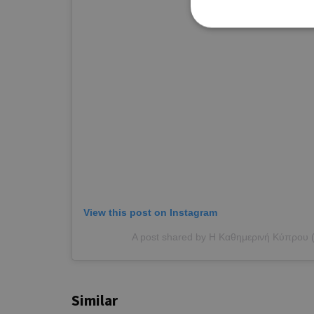
Τα απολύτως απαραίτητα
ιστότοπος δεν μπορεί ν
Ονοματεπώνυμο
G_ENABLED_IDPS
PHPSESSID
View this post on Instagram
A post shared by Η Καθημερινή Κύπρου 
Similar