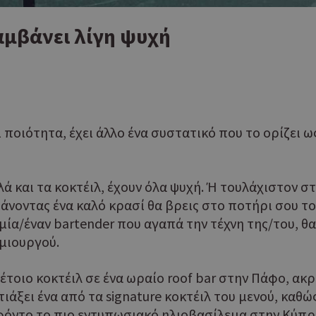
αμβάνει λίγη ψυχή
ποιότητα, έχει άλλο ένα συστατικό που το ορίζει ως 
λλά και τα κοκτέιλ, έχουν όλα ψυχή. Ή τουλάχιστον σ
νοντας ένα καλό κρασί θα βρεις στο ποτήρι σου το 
 μία/έναν bartender που αγαπά την τέχνη της/του, θ
μιουργού.
τέτοιο κοκτέιλ σε ένα ωραίο roof bar στην Πάφο, ακ
τιάξει ένα από τα signature κοκτέιλ του μενού, κα
 φόντο το πιο εντυπωσιακό ηλιοβασίλεμα στην Κύπρο