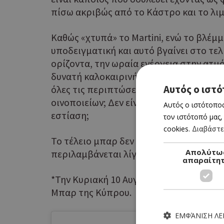
πίσω ακριβώς από το Κάστρο και το λιμ
Καθώς «χτυπά» το Martini, ενώ το βλέμμ
υποδειγματική και αυτό βγαίνει στο τελ
ορίζοντα, την ωραία ενέργεια στην ατμ
δυνατή καλοκαιρινή εμπειρία, καρφώνον
Αυτός ο ιστό
όλες τις περιπτώσεις; Δεν είναι η ψυχ
οινοποιείων; Δεν είναι η ψυχή των ανθρ
Αυτός ο ιστότοπος
εστίαση;
τον ιστότοπό μας,
cookies.
Διαβάστε
Το τέλειο μπαρ δεν υπάρχει, η ιδανική 
Απολύτω
περιλαμβάνεται λίγη ψυχή.
απαραίτη
*Την Κυριακή 10 Αυγούστου 2025 κυκλοφ
Μπαρ της Κύπρου.
ΕΜΦΆΝΙΣΗ Λ