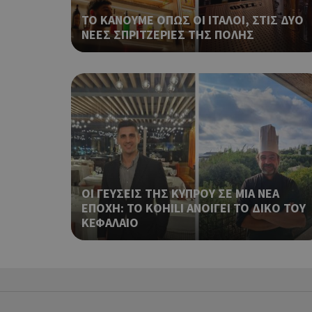
ΤΟ ΚΑΝΟΥΜΕ ΟΠΩΣ ΟΙ ΙΤΑΛΟΙ, ΣΤΙΣ ΔΥΟ
ΝΕΕΣ ΣΠΡΙΤΖΕΡΙΕΣ ΤΗΣ ΠΟΛΗΣ
takeOverCookie
__cf_bm
ΟΙ ΓΕΥΣΕΙΣ ΤΗΣ ΚΥΠΡΟΥ ΣΕ ΜΙΑ ΝΕΑ
ΕΠΟΧΗ: ΤΟ KOHILI ΑΝΟΙΓΕΙ ΤΟ ΔΙΚΟ ΤΟΥ
ShowSubLoginCoo
ΚΕΦΑΛΑΙΟ
ShowWizLogin