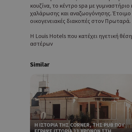
Τα απολύτως απαραίτητα
κουζίνα, το κέντρο spa με γυμναστήριο
ιστότοπος δεν μπορεί ν
χαλάρωσης και αναζωογόνησης. Έτοιμο να
οικογενειακές διακοπές στον Πρωταρά.
Ονοματεπώνυμο
G_ENABLED_IDPS
Η Louis Hotels που κατέχει ηγετική θέσ
αστέρων
PHPSESSID
Similar
G_ENABLED_IDPS
Η ΙΣΤΟΡΙΑ ΤΗΣ CORNER, ΤΗΣ PUB ΠΟΥ
takeOverCookie
ΕΓΡΑΨΕ ΙΣΤΟΡΙΑ 33 ΧΡΟΝΩΝ ΣΤΗ