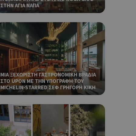
ΣΤΗΝ ΑΓΙΑ ΝΑΠΑ
 όπως είναι το
αι push down
ping δηλαδή να
ρα στον χρήστη
 όπως είναι το
αι push down
σει την
η.
φαρμογές που
ΜΙΑ ΞΕΧΩΡΙΣΤΗ ΓΑΣΤΡΟΝΟΜΙΚΗ ΒΡΑΔΙΑ
ειται για ένα
ΣΤΟ UPON ΜΕ ΤΗΝ ΥΠΟΓΡΑΦΗ ΤΟΥ
που
MICHELIN-STARRED ΣΕΦ ΓΡΗΓΟΡΗ ΚΙΚΗ
η μεταβλητών
νήθως είναι
γείται, ο
ναι
 αλλά ένα καλό
 κατάστασης
 σελίδων.
ping δηλαδή να