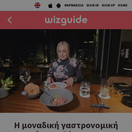
ΦΑΡΜΑΚΕΙΑ
SIGN IN
SIGN UP
HOME
EAT
DRINK
50 BEST
AGENDA
COLLECTIONS
STORIES
NEWS
Η μοναδική γαστρονομική