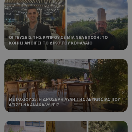
επι
Coo
PHPSESSID
συνεδρία
PHP.net
δημ
cyprusen.wiz-
guide.com
από
που
στη
ΟΙ ΓΕΥΣΕΙΣ ΤΗΣ ΚΥΠΡΟΥ ΣΕ ΜΙΑ ΝΕΑ ΕΠΟΧΗ: ΤΟ
Πρό
ανα
KOHILI ΑΝΟΙΓΕΙ ΤΟ ΔΙΚΟ ΤΟΥ ΚΕΦΑΛΑΙΟ
γεν
πο
χρη
για
μετ
περ
λει
χρή
είν
τυχ
ΜΕΤΟΧΙΟΥ 25: Η ΔΡΟΣΕΡΗ ΑΥΛΗ ΤΗΣ ΛΕΥΚΩΣΙΑΣ ΠΟΥ
πο
ΑΞΙΖΕΙ ΝΑ ΑΝΑΚΑΛΥΨΕΙΣ
δημ
τρό
οπο
είν
συγ