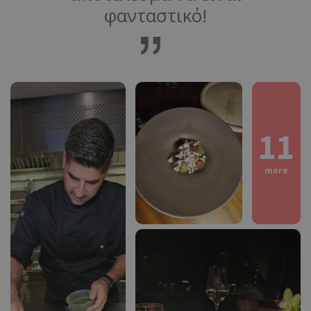
φανταστικό!
11
more