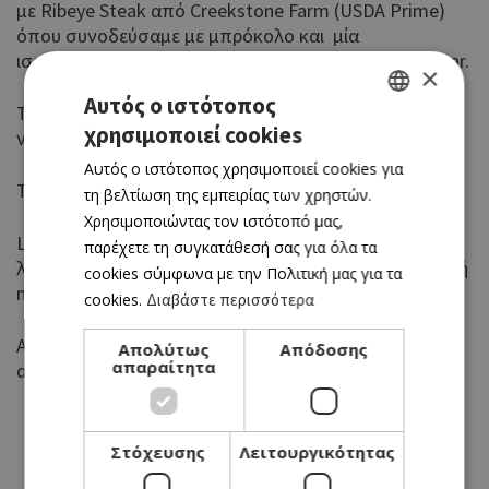
με Ribeye Steak από Creekstone Farm (USDA Prime)
όπου συνοδεύσαμε με μπρόκολο και μία
ισορροπημένη σάλτσα από μοσχάρι και sherry vinegar.
×
Αυτός ο ιστότοπος
Τα πιάτα ήταν εκλεπτυσμένα και τολμηρά, με βαθιά
χρησιμοποιεί cookies
νοστιμιά και υψηλή τεχνική.
GREEK
Αυτός ο ιστότοπος χρησιμοποιεί cookies για
ENGLISH
Τα επιδόρπια έμοιαζαν με έργα τέχνης.
τη βελτίωση της εμπειρίας των χρηστών.
Χρησιμοποιώντας τον ιστότοπό μας,
Lemon curd, Σορμπέ γιαουρτιού από πρόβειο γάλα,
παρέχετε τη συγκατάθεσή σας για όλα τα
λουίζα και τραγανή βάση κααι Dark chocolate με λευκή
cookies σύμφωνα με την Πολιτική μας για τα
miso, βατόμουρα και παγωτό από προζυμένιο ψωμί.
cookies.
Διαβάστε περισσότερα
Αποχωρήσαμε γεμάτοι, εντυπωσιασμένοι και με
Απολύτως
Απόδοσης
απαραίτητα
ανυπομονησία για την επόμενη φορά!
Στόχευσης
Λειτουργικότητας