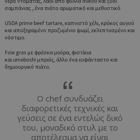
νερό ντομάτας, λάδι από φύλλα σύκου και ξύδι
σαμπάνιας , ένα πιάτο αρωματικό και μεθυστικό.
USDA prime beef tartare, καπνιστό χέλι, κρόκος αυγού
και αποξηραμένο προζυμένιο ψωμί, εκλεπτυσμένο και
νόστιμο.
Foie gras με φρέσκα μούρα, φιστίκια
και umeboshi μπριός, άλλο ένα ευφάνταστο και
δημιουργικό πιάτο.
Ο chef συνδυάζει
διαφορετικές τεχνικές και
γεύσεις σε ένα εντελώς δικό
του, μοναδικό στυλ με το
αποτέλεσμα να είναι