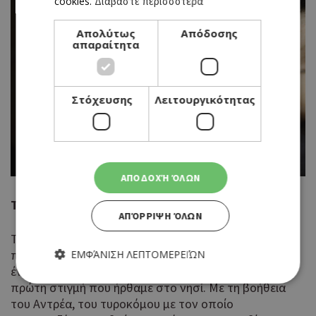
cookies.
Διαβάστε περισσότερα
Απολύτως
Απόδοσης
απαραίτητα
Στόχευσης
Λειτουργικότητας
ΑΠΟΔΟΧΉ ΌΛΩΝ
Το signature πιάτο
ΑΠΌΡΡΙΨΗ ΌΛΩΝ
Το πιάτο που θεωρώ ότι αντιπροσωπεύει
περισσότερο το Onar είναι το χαλούμι. Πρόκειται για
ΕΜΦΆΝΙΣΗ ΛΕΠΤΟΜΕΡΕΙΏΝ
ένα καθαρά κυπριακό υλικό που αγαπήσαμε από την
πρώτη στιγμή που ήρθαμε στο νησί. Με τη βοήθεια
του Αντρέα, του τυροκόμου με τον οποίο
Απολύτως απαραίτητα
Απόδοσης