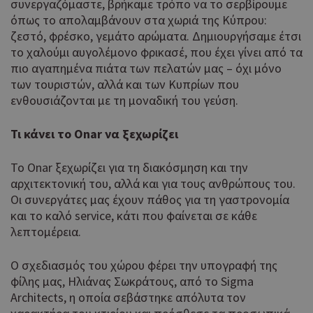
συνεργαζόμαστε, βρήκαμε τρόπο να το σερβίρουμε
Στόχευσης
Λειτουργικότητας
όπως το απολαμβάνουν στα χωριά της Κύπρου:
ζεστό, φρέσκο, γεμάτο αρώματα. Δημιουργήσαμε έτσι
Τα απολύτως απαραίτητα cookies επιτρέπουν βασικές
το χαλούμι αυγολέμονο φρικασέ, που έχει γίνει από τα
λειτουργίες του ιστότοπου, όπως τη σύνδεση χρήστη και τη
διαχείριση λογαριασμού. Ο ιστότοπος δεν μπορεί να
πιο αγαπημένα πιάτα των πελατών μας – όχι μόνο
χρησιμοποιηθεί σωστά χωρίς τα απολύτως απαραίτητα
των τουριστών, αλλά και των Κυπρίων που
cookies.
ενθουσιάζονται με τη μοναδική του γεύση.
Προμηθευτής
Ονοματεπώνυμο
Λήξη
Περ
Πεδίο
/
Τι κάνει το Onar να ξεχωρίζει
Χρη
G_ENABLED_IDPS
συνεδρία
Google LLC
για
.cyprusen.wiz-
Το Onar ξεχωρίζει για τη διακόσμηση και την
guide.com
Goo
αρχιτεκτονική του, αλλά και για τους ανθρώπους του.
Coo
PHPSESSID
συνεδρία
PHP.net
Οι συνεργάτες μας έχουν πάθος για τη γαστρονομία
δημ
cyprus.wiz-
και το καλό service, κάτι που φαίνεται σε κάθε
guide.com
από
που
λεπτομέρεια.
στη
Πρό
Ο σχεδιασμός του χώρου φέρει την υπογραφή της
ανα
γεν
φίλης μας, Ηλιάνας Σωκράτους, από το Sigma
πο
Architects, η οποία σεβάστηκε απόλυτα τον
χρη