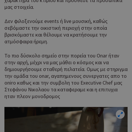
χαρακτήρα του κτιρίου και πρόσθεσε τα προσωπικά
για
μας στοιχεία.
μετ
περ
λει
Δεν φιλοξενούμε events ή live μουσική, καθώς
χρή
σεβόμαστε την οικιστική περιοχή στην οποία
είν
Google Privacy Policy
τυχ
βρισκόμαστε και θέλουμε να κρατήσουμε την
πο
ατμόσφαιρα ήρεμη.
δημ
τρό
οπο
Το πιο δύσκολο σημείο στην πορεία του Onar ήταν
είν
στην αρχή, μέχρι να μας μάθει ο κόσμος και να
συγ
δημιουργήσουμε σταθερή πελατεία. Ομως με στηριγμα
για
την ομάδα του onar, αγαπημενους συνεργατες απο το
ιστ
ένα
oniro καθως και την συμβολη του Executive Chef μας
παρ
Στεφάνου Νικολαου τα καταφεραμε και η επιτυχια
η δ
ηταν πλεον μονοδρομος
κατ
σύν
ένα
μετ
Χρη
G_ENABLED_IDPS
συνεδρία
Google LLC
για
.cyprus.wiz-