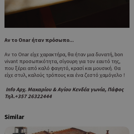
είν
ban
pus
dow
Χρη
LangCookie
cyprusen.wiz-
1 εβδομάδα 3
guide.com
μέρες
για
προ
Αν το Onar ήταν πρόσωπο...
επι
γλώ
επι
Αν το Onar είχε χαρακτήρα, θα ήταν μια δυνατή, bon
vivant προσωπικότητα, σίγουρη για τον εαυτό της,
Coo
PHPSESSID
συνεδρία
PHP.net
που ξέρει από καλό φαγητό, κρασί και μουσική. Θα
δημ
cyprusen.wiz-
guide.com
από
είχε στυλ, καλούς τρόπους και ένα ζεστό χαμόγελο !
που
στη
Info Αρχ. Μακαρίου & Αγίου Κενδέα γωνία, Πάφος
Πρό
ανα
Τηλ.+357 26322444
γεν
πο
χρη
Similar
για
μετ
περ
λει