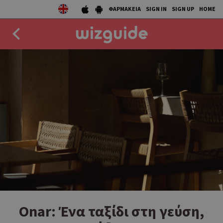
ΦΑΡΜΑΚΕΙΑ
SIGN IN
SIGN UP
HOME
EAT
DRINK
50 BEST
AGENDA
COLLECTIONS
STORIES
NEWS
Onar: Ένα ταξίδι στη γεύση,