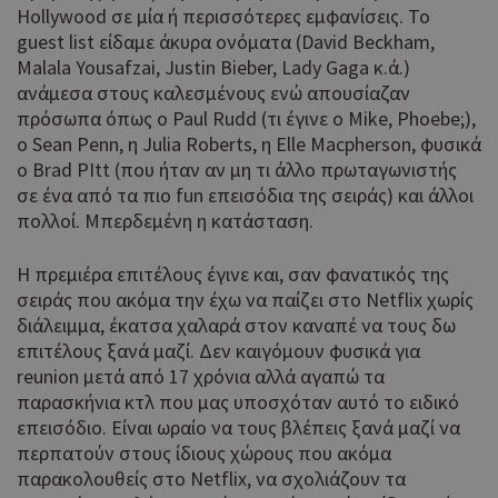
Hollywood σε μία ή περισσότερες εμφανίσεις. Το
guest list είδαμε άκυρα ονόματα (David Beckham,
Malala Yousafzai, Justin Bieber, Lady Gaga κ.ά.)
ανάμεσα στους καλεσμένους ενώ απουσίαζαν
πρόσωπα όπως o Paul Rudd (τι έγινε ο Mike, Phoebe;),
o Sean Penn, η Julia Roberts, η Elle Macpherson, φυσικά
ο Brad PItt (που ήταν αν μη τι άλλο πρωταγωνιστής
σε ένα από τα πιο fun επεισόδια της σειράς) και άλλοι
πολλοί. Μπερδεμένη η κατάσταση.
Η πρεμιέρα επιτέλους έγινε και, σαν φανατικός της
σειράς που ακόμα την έχω να παίζει στο Netflix χωρίς
διάλειμμα, έκατσα χαλαρά στον καναπέ να τους δω
επιτέλους ξανά μαζί. Δεν καιγόμουν φυσικά για
reunion μετά από 17 χρόνια αλλά αγαπώ τα
παρασκήνια κτλ που μας υποσχόταν αυτό το ειδικό
επεισόδιο. Είναι ωραίο να τους βλέπεις ξανά μαζί να
περπατούν στους ίδιους χώρους που ακόμα
παρακολουθείς στο Netflix, να σχολιάζουν τα