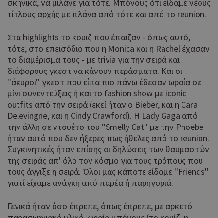
σκηνικά, να μιλάνε για τότε. Μπόνους ότι είδαμε νέους
τίτλους αρχής με πλάνα από τότε και από το reunion.
Στα highlights το κουιζ που έπαιζαν - όπως αυτό,
τότε, στο επεισόδιο που η Monica και η Rachel έχασαν
το διαμέρισμα τους - με trivia για την σειρά και
διάφορους γκεστ να κάνουν περάσματα. Και οι
''άκυροι'' γκεστ που είπα πιο πάνω έδεσαν ωραία σε
μίνι συνεντεύξεις ή και το fashion show με iconic
outfits από την σειρά (εκεί ήταν ο Bieber, και η Cara
Delevingne, και η Cindy Crawford). H Lady Gaga από
την άλλη σε ντουέτο του ''Smelly Cat'' με την Phoebe
ήταν αυτό που δεν ήξερες πως ήθελες από το reunion.
Συγκινητικές ήταν επίσης οι δηλώσεις των θαυμαστών
της σειράς απ' όλο τον κόσμο για τους τρόπους που
τους άγγιξε η σειρά. Όλοι μας κάποτε είδαμε ''Friends''
γιατί είχαμε ανάγκη από παρέα ή παρηγοριά.
Γενικά ήταν όσο έπρεπε, όπως έπρεπε, με αρκετό
παρασκηνιακό υλικό, ωραία μπόνους (το κουίζ, η