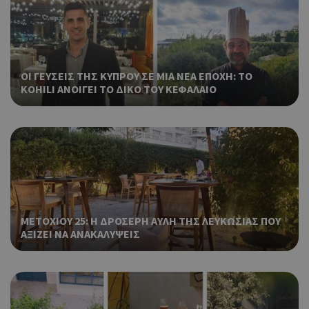
είν
ban
pus
dow
Χρη
ShowNewVisitorPopup
cyprus.wiz-
10 χρόνια
ΟΙ ΓΕΥΣΕΙΣ ΤΗΣ ΚΥΠΡΟΥ ΣΕ ΜΙΑ ΝΕΑ ΕΠΟΧΗ: ΤΟ
guide.com
για
KOHILI ΑΝΟΙΓΕΙ ΤΟ ΔΙΚΟ ΤΟΥ ΚΕΦΑΛΑΙΟ
Cap
να 
μόν
την
χρή
δια
ενέ
είν
ban
pus
dow
ΜΕΤΟΧΙΟΥ 25: Η ΔΡΟΣΕΡΗ ΑΥΛΗ ΤΗΣ ΛΕΥΚΩΣΙΑΣ ΠΟΥ
ΑΞΙΖΕΙ ΝΑ ΑΝΑΚΑΛΥΨΕΙΣ
Χρη
LangCookie
cyprusen.wiz-
1 εβδομάδα 3
guide.com
μέρες
για
προ
επι
γλώ
επι