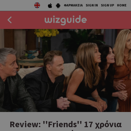
ΦΑΡΜΑΚΕΙΑ
SIGN IN
SIGN UP
HOME
EAT
DRINK
50 BEST
AGENDA
COLLECTIONS
STORIES
NEWS
Review: ''Friends'' 17 χρόνια