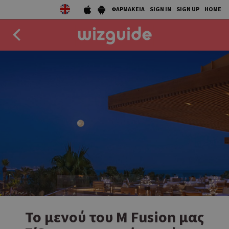
ΦΑΡΜΑΚΕΙΑ
SIGN IN
SIGN UP
HOME
EAT
DRINK
50 BEST
AGENDA
COLLECTIONS
STORIES
NEWS
Το μενού του M Fusion μας