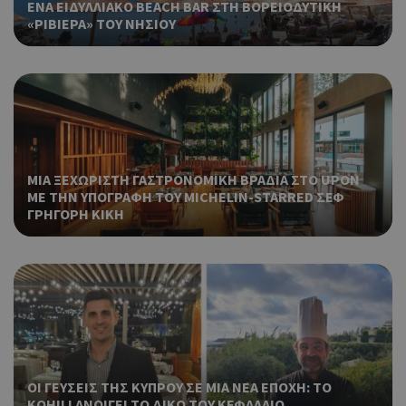
ΕΝΑ ΕΙΔΥΛΛΙΑΚΟ BEACH BAR ΣΤΗ ΒΟΡΕΙΟΔΥΤΙΚΗ
που
«ΡΙΒΙΕΡΑ» ΤΟΥ ΝΗΣΙΟΥ
στη
Πρό
ανα
γεν
πο
χρη
για
μετ
περ
λει
ΜΙΑ ΞΕΧΩΡΙΣΤΗ ΓΑΣΤΡΟΝΟΜΙΚΗ ΒΡΑΔΙΑ ΣΤΟ UPON
χρή
ΜΕ ΤΗΝ ΥΠΟΓΡΑΦΗ ΤΟΥ MICHELIN-STARRED ΣΕΦ
είν
ΓΡΗΓΟΡΗ ΚΙΚΗ
τυχ
πο
δημ
τρό
οπο
είν
συγ
για
ιστ
ένα
ΟΙ ΓΕΥΣΕΙΣ ΤΗΣ ΚΥΠΡΟΥ ΣΕ ΜΙΑ ΝΕΑ ΕΠΟΧΗ: ΤΟ
παρ
KOHILI ΑΝΟΙΓΕΙ ΤΟ ΔΙΚΟ ΤΟΥ ΚΕΦΑΛΑΙΟ