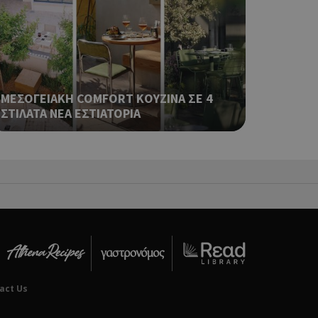
ping δηλαδή να
ρα στον χρήστη
 όπως είναι το
αι push down
ια τη διάκριση
ΜΕΣΟΓΕΙΑΚΗ COMFORT ΚΟΥΖΙΝΑ ΣΕ 4
ό είναι
κειμένου να
ΣΤΙΛΑΤΑ ΝΕΑ ΕΣΤΙΑΤΟΡΙΑ
με τη χρήση του
ping δηλαδή να
ρα στον χρήστη
 όπως είναι το
αι push down
ping δηλαδή να
ρα στον χρήστη
 όπως είναι το
αι push down
act Us
ping δηλαδή να