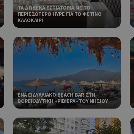
Χρησιμοποιείται για σκοπούς Cap
cyprus.wiz-
1 μέρα
guide.com
ΤΑ ΔΩΔΕΚΑ ΕΣΤΙΑΤΟΡΙΑ ΜΕ ΤΟ
εμφανίζει μόνο μια φορά την ημέ
διάφορες διαφημιστικές ενέργειες
ΠΕΡΙΣΣΟΤΕΡΟ HYPE ΓΙΑ ΤΟ ΦΕΤΙΝΟ
take over banner και τα push up κ
ΚΑΛΟΚΑΙΡΙ
banners.
Χρησιμοποιείται για σκοπούς Cap
opup
cyprus.wiz-
10 χρόνια
guide.com
εμφανίζει μόνο μια φορά την ημέ
διάφορες διαφημιστικές ενέργειες
take over banner και τα push up κ
banners.
Χρησιμοποιείται για να προσδιορί
cyprusen.wiz-
1 εβδομάδα 3
guide.com
μέρες
επιλεγμένη γλώσσα του επισκέπτ
Cookie που δημιουργείται από ε
συνεδρία
PHP.net
βασίζονται στη γλώσσα PHP. Πρόκ
cyprusen.wiz-
guide.com
αναγνωριστικό γενικού σκοπού 
ΕΝΑ ΕΙΔΥΛΛΙΑΚΟ BEACH BAR ΣΤΗ
χρησιμοποιείται για τη διατήρησ
ΒΟΡΕΙΟΔΥΤΙΚΗ «ΡΙΒΙΕΡΑ» ΤΟΥ ΝΗΣΙΟΥ
περιόδου λειτουργίας χρήστη. Συ
ένας τυχαίος αριθμός που δημιουρ
τρόπος με τον οποίο μπορεί να εί
συγκεκριμένος για τον ιστότοπο,
παράδειγμα είναι η διατήρηση της
σύνδεσης για έναν χρήστη μεταξύ