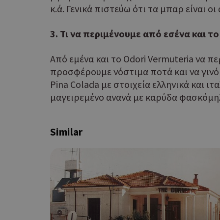
κ.ά. Γενικά πιστεύω ότι τα μπαρ είναι οι
Τα απολύτως απαραίτητα
ιστότοπος δεν μπορεί ν
3. Τι να περιμένουμε από εσένα και τ
Ονοματεπώνυμο
Από εμένα και το Odori Vermuteria να 
G_ENABLED_IDPS
προσφέρουμε νόστιμα ποτά και να γινόμ
Pina Colada με στοιχεία ελληνικά και ιτ
μαγειρεμένο ανανά με καρύδα φασκόμηλ
PHPSESSID
Similar
G_ENABLED_IDPS