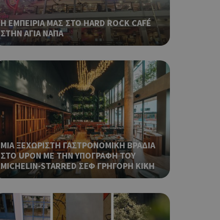
ping δηλαδή να
ρα στον χρήστη
 όπως είναι το
Η ΕΜΠΕΙΡΙΑ ΜΑΣ ΣΤΟ HARD ROCK CAFÉ
αι push down
ΣΤΗΝ ΑΓΙΑ ΝΑΠΑ
ping δηλαδή να
ρα στον χρήστη
 όπως είναι το
αι push down
σει την
η.
φαρμογές που
ειται για ένα
ΜΙΑ ΞΕΧΩΡΙΣΤΗ ΓΑΣΤΡΟΝΟΜΙΚΗ ΒΡΑΔΙΑ
που
ΣΤΟ UPON ΜΕ ΤΗΝ ΥΠΟΓΡΑΦΗ ΤΟΥ
η μεταβλητών
MICHELIN-STARRED ΣΕΦ ΓΡΗΓΟΡΗ ΚΙΚΗ
νήθως είναι
γείται, ο
ναι
 αλλά ένα καλό
 κατάστασης
 σελίδων.