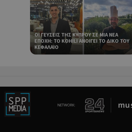
takeOverCookie
ΟΙ ΓΕΥΣΕΙΣ ΤΗΣ ΚΥΠΡΟΥ ΣΕ ΜΙΑ ΝΕΑ
__cf_bm
ΕΠΟΧΗ: ΤΟ KOHILI ΑΝΟΙΓΕΙ ΤΟ ΔΙΚΟ ΤΟΥ
ΚΕΦΑΛΑΙΟ
ShowSubLoginCoo
ShowWizLogin
NETWORK:
ShowWizLogin