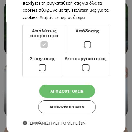
παρέχετε τη συγκατάθεσή σας για όλα τα
cookies σύμφωνα με την Πολιτική μας για τα
cookies.
Διαβάστε περισσότερα
EVENTS
Απολύτως
Απόδοσης
ΕΚΘΕΣΗ «TAKE YOUR BROKEN HEART, MAKE IT
απαραίτητα
INTO ART» ΣΤΟ Ε.ΚΑ.ΤΕ.
08/07/2026 - 11/07/2026
Στόχευσης
Λειτουργικότητας
ΑΠΟΔΟΧΉ ΌΛΩΝ
EVENTS
WOMEN IN FOCUS ΣΤΟ XENIARTSPACE
ΑΠΌΡΡΙΨΗ ΌΛΩΝ
13/05/2026 - 19/09/2026
ΕΜΦΆΝΙΣΗ ΛΕΠΤΟΜΕΡΕΙΏΝ