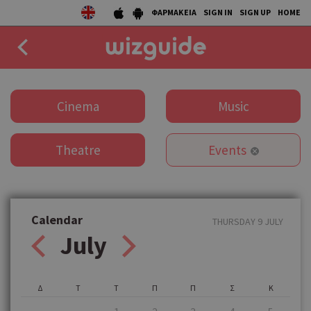
ΦΑΡΜΑΚΕΙΑ
SIGN IN
SIGN UP
HOME
EAT
Cinema
Music
DRINK
Theatre
Events
50 BEST
AGENDA
COLLECTIONS
Calendar
THURSDAY 9 JULY
July
STORIES
NEWS
Δ
Τ
Τ
Π
Π
Σ
Κ