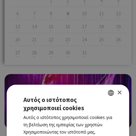
1
2
3
4
5
6
7
8
9
10
11
12
13
14
15
16
17
18
19
20
21
22
23
24
25
26
27
28
29
30
31
×
Αυτός ο ιστότοπος
EVENTS
“ΤΑ ΙΠΤΑΜΕΝΑ ΠΑΙΔΙΑ ΤΗΣ ΔΑΝΙΑΣ” ΣΤΟ
χρησιμοποιεί cookies
GREEK
ΠΑΤΤΙΧΕΙΟ ΛΑΡΝΑΚΑΣ
Αυτός ο ιστότοπος χρησιμοποιεί cookies για
ENGLISH
09/07/2026 - 09/07/2026
Book Now
τη βελτίωση της εμπειρίας των χρηστών.
Χρησιμοποιώντας τον ιστότοπό μας,