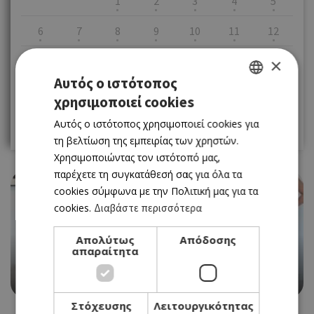
1
2
3
4
5
6
7
8
9
10
11
12
13
14
15
16
17
18
19
×
Αυτός ο ιστότοπος
20
21
22
23
24
25
26
χρησιμοποιεί cookies
GREEK
27
28
29
30
31
Αυτός ο ιστότοπος χρησιμοποιεί cookies για
ENGLISH
τη βελτίωση της εμπειρίας των χρηστών.
Χρησιμοποιώντας τον ιστότοπό μας,
παρέχετε τη συγκατάθεσή σας για όλα τα
cookies σύμφωνα με την Πολιτική μας για τα
cookies.
Διαβάστε περισσότερα
Απολύτως
Απόδοσης
EVENTS
απαραίτητα
WOMEN IN FOCUS ΣΤΟ XENIARTSPACE
13/05/2026 - 19/09/2026
Στόχευσης
Λειτουργικότητας