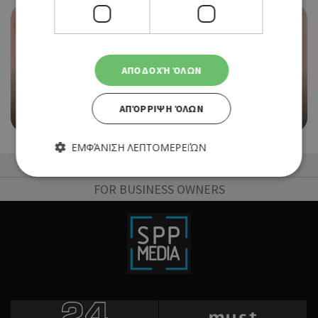
EVENTS
ΑΠΟΔΟΧΉ ΌΛΩΝ
«ΜΕΣΟΓΕΙΟΣ» ΣΤΟ ΔΗΜΟΤΙΚΟ ΜΟΥΣΕΙΟ
ΧΑΡΑΚΤΙΚΗΣ ΧΑΜΠΗ ΣΤΗ ΛΕΥΚΩΣΙΑ
ΑΠΌΡΡΙΨΗ ΌΛΩΝ
05/05/2026 - 25/07/2026
ΕΜΦΆΝΙΣΗ ΛΕΠΤΟΜΕΡΕΙΏΝ
50 Best Restaurants List
FOR BUSINESS OWNERS
Απολύτως απαραίτητα
Απόδοσης
Στόχευσης
Λειτουργικότητας
Τα απολύτως απαραίτητα cookies επιτρέπουν βασικές
λειτουργίες του ιστότοπου, όπως τη σύνδεση χρήστη και τη
διαχείριση λογαριασμού. Ο ιστότοπος δεν μπορεί να
χρησιμοποιηθεί σωστά χωρίς τα απολύτως απαραίτητα
cookies.