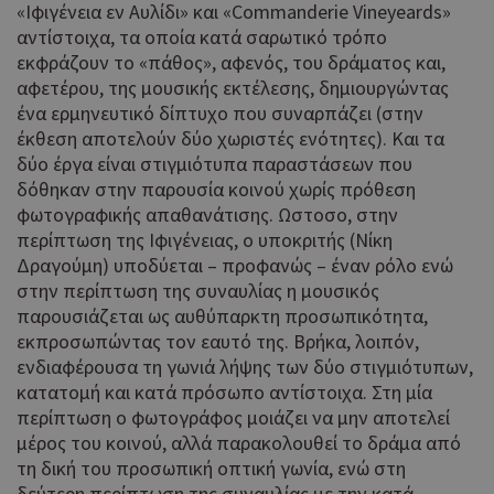
«Ιφιγένεια εν Αυλίδι» και «Commanderie Vineyeards»
αντίστοιχα, τα οποία κατά σαρωτικό τρόπο
εκφράζουν το «πάθος», αφενός, του δράματος και,
αφετέρου, της μουσικής εκτέλεσης, δημιουργώντας
ένα ερμηνευτικό δίπτυχο που συναρπάζει (στην
έκθεση αποτελούν δύο χωριστές ενότητες). Και τα
δύο έργα είναι στιγμιότυπα παραστάσεων που
δόθηκαν στην παρουσία κοινού χωρίς πρόθεση
φωτογραφικής απαθανάτισης. Ωστοσο, στην
περίπτωση της Ιφιγένειας, ο υποκριτής (Νίκη
Δραγούμη) υποδύεται – προφανώς – έναν ρόλο ενώ
στην περίπτωση της συναυλίας η μουσικός
παρουσιάζεται ως αυθύπαρκτη προσωπικότητα,
εκπροσωπώντας τον εαυτό της. Βρήκα, λοιπόν,
ενδιαφέρουσα τη γωνιά λήψης των δύο στιγμιότυπων,
κατατομή και κατά πρόσωπο αντίστοιχα. Στη μία
περίπτωση ο φωτογράφος μοιάζει να μην αποτελεί
μέρος του κοινού, αλλά παρακολουθεί το δράμα από
τη δική του προσωπική οπτική γωνία, ενώ στη
δεύτερη περίπτωση της συναυλίας με την κατά