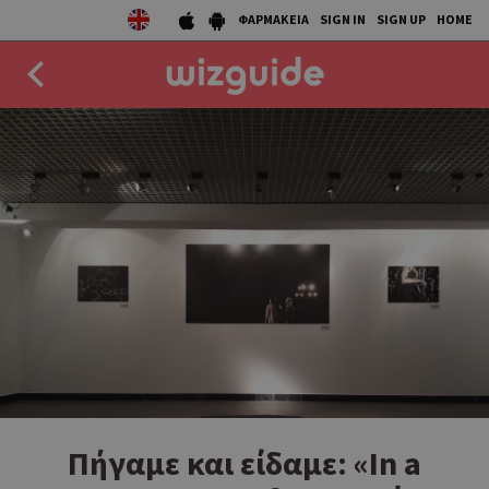
ΦΑΡΜΑΚΕΙΑ
SIGN IN
SIGN UP
HOME
EAT
DRINK
50 BEST
AGENDA
COLLECTIONS
STORIES
NEWS
Πήγαμε και είδαμε: «Ιn a