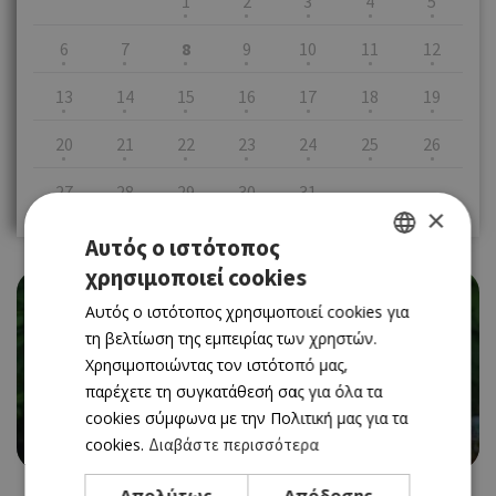
1
2
3
4
5
6
7
8
9
10
11
12
13
14
15
16
17
18
19
20
21
22
23
24
25
26
27
28
29
30
31
×
Αυτός ο ιστότοπος
χρησιμοποιεί cookies
GREEK
Αυτός ο ιστότοπος χρησιμοποιεί cookies για
ENGLISH
τη βελτίωση της εμπειρίας των χρηστών.
Χρησιμοποιώντας τον ιστότοπό μας,
EVENTS
ΕΚΘΕΣΗ «TAKE YOUR BROKEN HEART, MAKE IT
παρέχετε τη συγκατάθεσή σας για όλα τα
INTO ART» ΣΤΟ Ε.ΚΑ.ΤΕ.
cookies σύμφωνα με την Πολιτική μας για τα
08/07/2026 - 11/07/2026
cookies.
Διαβάστε περισσότερα
Απολύτως
Απόδοσης