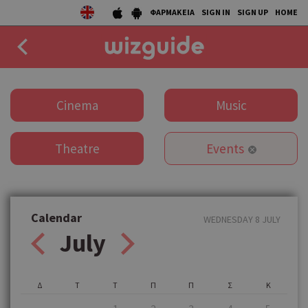
ΦΑΡΜΑΚΕΙΑ
SIGN IN
SIGN UP
HOME
EAT
Cinema
Music
DRINK
Theatre
Events
50 BEST
AGENDA
COLLECTIONS
Calendar
WEDNESDAY 8 JULY
July
STORIES
NEWS
Δ
Τ
Τ
Π
Π
Σ
Κ