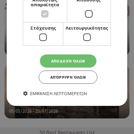
απαραίτητα
Στόχευσης
Λειτουργικότητας
EVENTS
WOMEN IN FOCUS ΣΤΟ XENIARTSPACE
13/05/2026 - 19/09/2026
ΑΠΟΔΟΧΉ ΌΛΩΝ
ΑΠΌΡΡΙΨΗ ΌΛΩΝ
EVENTS
ΕΜΦΆΝΙΣΗ ΛΕΠΤΟΜΕΡΕΙΏΝ
«ΜΕΣΟΓΕΙΟΣ» ΣΤΟ ΔΗΜΟΤΙΚΟ ΜΟΥΣΕΙΟ
ΧΑΡΑΚΤΙΚΗΣ ΧΑΜΠΗ ΣΤΗ ΛΕΥΚΩΣΙΑ
05/05/2026 - 25/07/2026
Απολύτως απαραίτητα
Απόδοσης
Στόχευσης
Λειτουργικότητας
50 Best Restaurants List