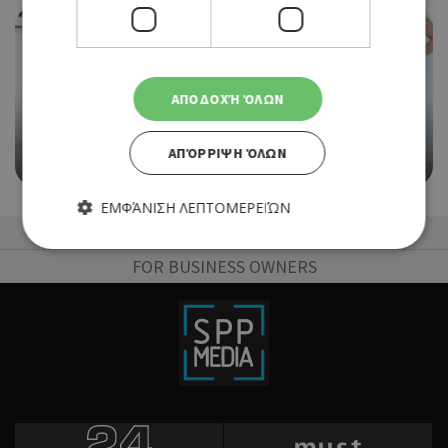
ΑΠΟΔΟΧΉ ΌΛΩΝ
EVENTS
WOMEN IN FOCUS ΣΤΟ XENIARTSPACE
ΑΠΌΡΡΙΨΗ ΌΛΩΝ
13/05/2026 - 19/09/2026
ΕΜΦΆΝΙΣΗ ΛΕΠΤΟΜΕΡΕΙΏΝ
50 Best Restaurants List
FOR BUSINESS OWNERS
Απολύτως απαραίτητα
Απόδοσης
Στόχευσης
Λειτουργικότητας
Τα απολύτως απαραίτητα cookies επιτρέπουν βασικές
λειτουργίες του ιστότοπου, όπως τη σύνδεση χρήστη και τη
διαχείριση λογαριασμού. Ο ιστότοπος δεν μπορεί να
χρησιμοποιηθεί σωστά χωρίς τα απολύτως απαραίτητα
cookies.