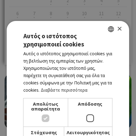
1
2
3
4
5
6
7
8
9
10
11
12
13
14
15
16
17
18
19
×
Αυτός ο ιστότοπος
20
21
22
23
24
25
26
χρησιμοποιεί cookies
GREEK
27
28
29
30
31
Αυτός ο ιστότοπος χρησιμοποιεί cookies για
ENGLISH
τη βελτίωση της εμπειρίας των χρηστών.
Χρησιμοποιώντας τον ιστότοπό μας,
παρέχετε τη συγκατάθεσή σας για όλα τα
cookies σύμφωνα με την Πολιτική μας για τα
cookies.
Διαβάστε περισσότερα
Απολύτως
Απόδοσης
EVENTS
απαραίτητα
«TEMPORARY FOREVER» ΣΤΟ ΑΛΜΥΡΑ
25/07/2026 - 06/09/2026
Στόχευσης
Λειτουργικότητας