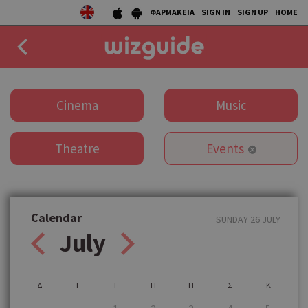
ΦΑΡΜΑΚΕΙΑ
SIGN IN
SIGN UP
HOME
EAT
Cinema
Music
DRINK
Theatre
Events
50 BEST
AGENDA
COLLECTIONS
Calendar
SUNDAY 26 JULY
July
STORIES
NEWS
Δ
Τ
Τ
Π
Π
Σ
Κ