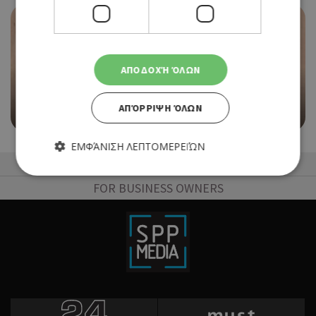
EVENTS
ΑΠΟΔΟΧΉ ΌΛΩΝ
«ΜΕΣΟΓΕΙΟΣ» ΣΤΟ ΔΗΜΟΤΙΚΟ ΜΟΥΣΕΙΟ
ΧΑΡΑΚΤΙΚΗΣ ΧΑΜΠΗ ΣΤΗ ΛΕΥΚΩΣΙΑ
ΑΠΌΡΡΙΨΗ ΌΛΩΝ
05/05/2026 - 25/07/2026
ΕΜΦΆΝΙΣΗ ΛΕΠΤΟΜΕΡΕΙΏΝ
50 Best Restaurants List
FOR BUSINESS OWNERS
Απολύτως απαραίτητα
Απόδοσης
Στόχευσης
Λειτουργικότητας
Τα απολύτως απαραίτητα cookies επιτρέπουν βασικές
λειτουργίες του ιστότοπου, όπως τη σύνδεση χρήστη και τη
διαχείριση λογαριασμού. Ο ιστότοπος δεν μπορεί να
χρησιμοποιηθεί σωστά χωρίς τα απολύτως απαραίτητα
cookies.