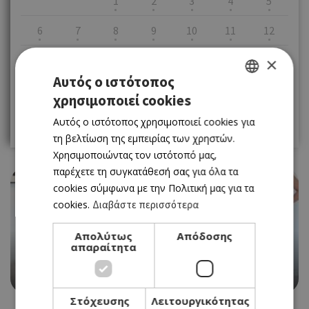
1
2
3
4
5
6
7
8
9
10
11
12
13
14
15
16
17
18
19
×
Αυτός ο ιστότοπος
20
21
22
23
24
25
26
χρησιμοποιεί cookies
GREEK
27
28
29
30
31
Αυτός ο ιστότοπος χρησιμοποιεί cookies για
ENGLISH
τη βελτίωση της εμπειρίας των χρηστών.
Χρησιμοποιώντας τον ιστότοπό μας,
παρέχετε τη συγκατάθεσή σας για όλα τα
cookies σύμφωνα με την Πολιτική μας για τα
cookies.
Διαβάστε περισσότερα
Απολύτως
Απόδοσης
EVENTS
απαραίτητα
WOMEN IN FOCUS ΣΤΟ XENIARTSPACE
13/05/2026 - 19/09/2026
Στόχευσης
Λειτουργικότητας