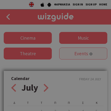
ΦΑΡΜΑΚΕΙΑ
SIGN IN
SIGN UP
HOME
EAT
Cinema
Music
DRINK
Theatre
Events
50 BEST
AGENDA
COLLECTIONS
Calendar
FRIDAY 24 JULY
July
STORIES
NEWS
Δ
Τ
Τ
Π
Π
Σ
Κ