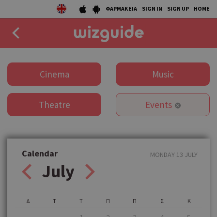
ΦΑΡΜΑΚΕΙΑ
SIGN IN
SIGN UP
HOME
EAT
Cinema
Music
DRINK
Theatre
Events
50 BEST
AGENDA
COLLECTIONS
Calendar
MONDAY 13 JULY
July
STORIES
NEWS
Δ
Τ
Τ
Π
Π
Σ
Κ