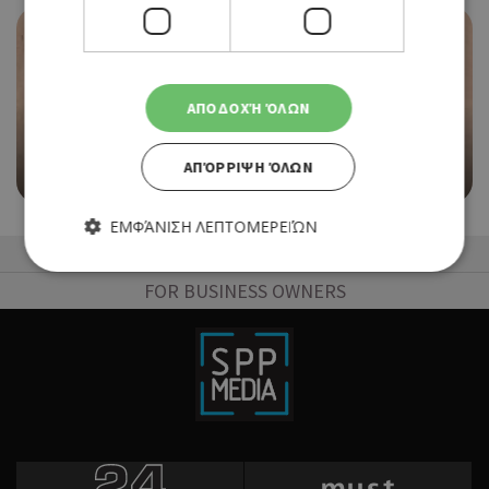
EVENTS
ΑΠΟΔΟΧΉ ΌΛΩΝ
«ΜΕΣΟΓΕΙΟΣ» ΣΤΟ ΔΗΜΟΤΙΚΟ ΜΟΥΣΕΙΟ
ΧΑΡΑΚΤΙΚΗΣ ΧΑΜΠΗ ΣΤΗ ΛΕΥΚΩΣΙΑ
ΑΠΌΡΡΙΨΗ ΌΛΩΝ
05/05/2026 - 25/07/2026
ΕΜΦΆΝΙΣΗ ΛΕΠΤΟΜΕΡΕΙΏΝ
50 Best Restaurants List
FOR BUSINESS OWNERS
Απολύτως απαραίτητα
Απόδοσης
Στόχευσης
Λειτουργικότητας
Τα απολύτως απαραίτητα cookies επιτρέπουν βασικές
λειτουργίες του ιστότοπου, όπως τη σύνδεση χρήστη και τη
διαχείριση λογαριασμού. Ο ιστότοπος δεν μπορεί να
χρησιμοποιηθεί σωστά χωρίς τα απολύτως απαραίτητα
cookies.