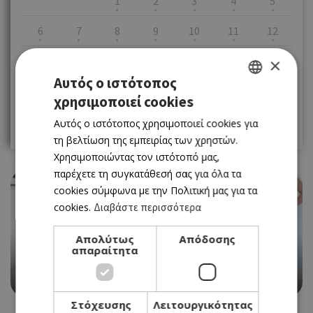
1
2
3
4
5
6
7
8
9
10
11
12
13
14
15
16
17
18
19
×
Αυτός ο ιστότοπος
20
21
22
23
24
25
26
χρησιμοποιεί cookies
GREEK
27
28
29
30
31
Αυτός ο ιστότοπος χρησιμοποιεί cookies για
ENGLISH
τη βελτίωση της εμπειρίας των χρηστών.
Χρησιμοποιώντας τον ιστότοπό μας,
παρέχετε τη συγκατάθεσή σας για όλα τα
cookies σύμφωνα με την Πολιτική μας για τα
cookies.
Διαβάστε περισσότερα
Απολύτως
Απόδοσης
EVENTS
απαραίτητα
WOMEN IN FOCUS ΣΤΟ XENIARTSPACE
13/05/2026 - 19/09/2026
Στόχευσης
Λειτουργικότητας