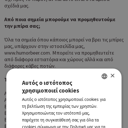
σχέδιά μας.
Από ποια σημεία μπορούμε να προμηθευτούμε
την μπίρα σας;
Όλα τα σημεία όπου κάποιος μπορεί να βρει τις μπίρες
μας, υπάρχουν στην ιστοσελίδα μας,
www.humorbeer.com. Μπορείτε να προμηθευτείτε
από διάφορα εστιατόρια και χώρους αλλά και από
διάφορες κάβες ποτών.
×
Τα εστιατόρια και τα μπαρ είναι:
Αυτός ο ιστότοπος
χρησιμοποιεί cookies
GREEK
Art Cafe 1900
Αυτός ο ιστότοπος χρησιμοποιεί cookies για
Artisan BurgerBar
ENGLISH
Bacchus Restaurant Cafe
τη βελτίωση της εμπειρίας των χρηστών.
Barbacoa BBQ
Χρησιμοποιώντας τον ιστότοπό μας,
BEologie Deli - Organic + Health Store
παρέχετε τη συγκατάθεσή σας για όλα τα
BOHO Bar Restaurant
cookies σύμφωνα με την Πολιτική μας για τα