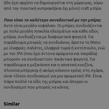
για
.cyprus.wiz-
ήδη έχει αρχίσει να δημιουργείται στη χώρα μας, γύρω
guide.com
Goo
από την ποιοτική κυπριακή(και όχι μόνο) craft μπίρα.
Χρη
takeOverCookie
cyprus.wiz-
1 μέρα
guide.com
για
Ποιο είναι το καλύτερο συνοδευτικό με την μπίρα;
Cap
Αυτό είναι μεγάλο κεφάλαιο. Οι μπίρες συνδυάζονται
να 
με πολύ μεγάλη ποικιλία εδεσμάτων και κάθε είδος
μόν
την
μπίρας συνδυάζεται με διαφορετικά φαγητά. Για
χρή
παράδειγμα μπορείς να συνδυάσεις άριστα τη Weiss
δια
με ελαφριές σαλάτες, ελαφριά τυριά ή κοτόπουλο, ενώ
ενέ
είν
με την ΙΡΑ (που έχει έντονα αρώματα και πικράδα)
ban
μπορούν να συνδυαστούν πικάντικα φαγητά. Για
pus
παράδειγμα η μεξικάνικη και η ασιατική κουζίνα,
dow
πλούσια μπέργκερ ή ακόμη κόκκινο κρέας στη σχάρα,
Χρη
ShowNewVisitorPopup
cyprus.wiz-
10 χρόνια
είναι τέλειοι συνδυασμοί για μια αρωματική IPA. Είναι
guide.com
για
πάρα πολλά τα είδη της μπίρας και άπειροι οι
Cap
συνδυασμοί που μπορείς να κάνεις.
να 
μόν
την
χρή
Similar
δια