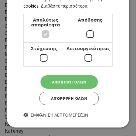
Bono Bar & Restaurant
cookies.
Διαβάστε περισσότερα
BrewFellas
Brothers Bar & Grill
Απολύτως
Απόδοσης
απαραίτητα
Cargo Food Bar
Casale Panayiotis Traditional Village Hotel & Spa
Paradisos Beach Venue
Patio
Στόχευσης
Λειτουργικότητας
Moondogs
Coffeeshop 29
Dino Art Cafe
Dino Bistro Cafe
Ermou 261
ΑΠΟΔΟΧΉ ΌΛΩΝ
Fat Fish Restaurant
Finders Grill Bar
ΑΠΌΡΡΙΨΗ ΌΛΩΝ
Food Park City
Frequency cafe
ΕΜΦΆΝΙΣΗ ΛΕΠΤΟΜΕΡΕΙΏΝ
Gonzo Bar n Grill
Kafeneio To Leoforeio
Kafeney