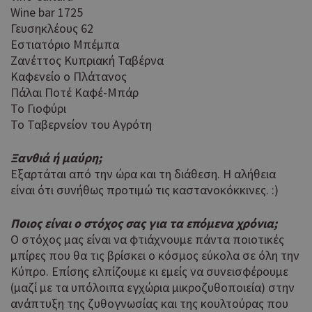
χρη
Wine bar 1725
για
Γευσηκλέους 62
μετ
περ
Εστιατόριο Μπέμπα
λει
Ζανέττος Κυπριακή Ταβέρνα
χρή
Καφενείο ο Πλάτανος
είν
Google Privacy Policy
Πάλαι Ποτέ Καφέ-Μπάρ
τυχ
πο
Το Γιοφύρι
δημ
Το Ταβερνείον του Αγρότη
τρό
οπο
είν
Ξανθιά ή μαύρη;
συγ
Εξαρτάται από την ώρα και τη διάθεση. Η αλήθεια
για
είναι ότι συνήθως προτιμώ τις καστανοκόκκινες. :)
ιστ
ένα
παρ
Ποιος είναι ο στόχος σας για τα επόμενα χρόνια;
η δ
Ο στόχος μας είναι να φτιάχνουμε πάντα ποιοτικές
κατ
μπίρες που θα τις βρίσκει ο κόσμος εύκολα σε όλη την
σύν
ένα
Κύπρο. Επίσης ελπίζουμε κι εμείς να συνεισφέρουμε
μετ
(μαζί με τα υπόλοιπα εγχώρια μικροζυθοποιεία) στην
ανάπτυξη της ζυθογνωσίας και της κουλτούρας που
Χρη
G_ENABLED_IDPS
συνεδρία
Google LLC