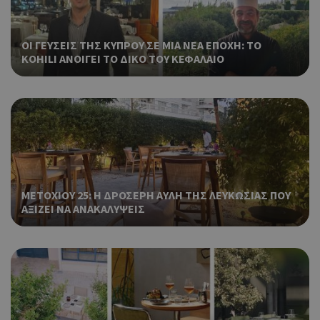
Χρη
ShowSubLoginCookie
.athenarecipes.com
1 μέρα
για
Cap
ΟΙ ΓΕΥΣΕΙΣ ΤΗΣ ΚΥΠΡΟΥ ΣΕ ΜΙΑ ΝΕΑ ΕΠΟΧΗ: ΤΟ
να 
μόν
KOHILI ΑΝΟΙΓΕΙ ΤΟ ΔΙΚΟ ΤΟΥ ΚΕΦΑΛΑΙΟ
την
χρή
δια
ενέ
είν
ban
pus
dow
Χρη
ShowWizLogin
.cyprus.wiz-
1 μέρα
ΜΕΤΟΧΙΟΥ 25: Η ΔΡΟΣΕΡΗ ΑΥΛΗ ΤΗΣ ΛΕΥΚΩΣΙΑΣ ΠΟΥ
guide.com
για
ΑΞΙΖΕΙ ΝΑ ΑΝΑΚΑΛΥΨΕΙΣ
Cap
να 
μόν
την
χρή
δια
ενέ
είν
ban