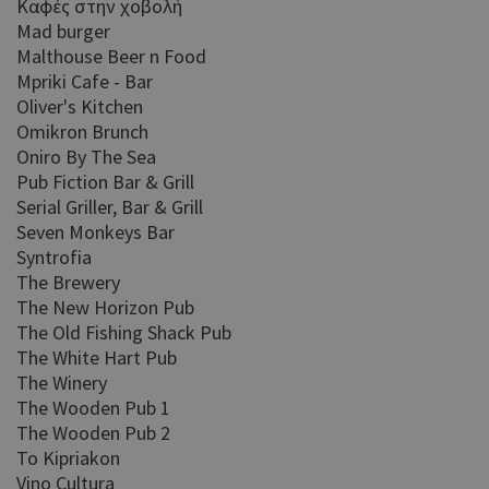
Kαφές στην χοβολή
Απολύτως απαραίτητα
Απόδοσης
Mad burger
Στόχευσης
Λειτουργικότητας
Malthouse Beer n Food
Mpriki Cafe - Bar
Τα απολύτως απαραίτητα cookies επιτρέπουν βασικές
Oliver's Kitchen
λειτουργίες του ιστότοπου, όπως τη σύνδεση χρήστη και τη
διαχείριση λογαριασμού. Ο ιστότοπος δεν μπορεί να
Omikron Brunch
χρησιμοποιηθεί σωστά χωρίς τα απολύτως απαραίτητα
Oniro By The Sea
cookies.
Pub Fiction Bar & Grill
Προμηθευτής
Ονοματεπώνυμο
Λήξη
Περ
Serial Griller, Bar & Grill
Πεδίο
/
Seven Monkeys Bar
Χρη
G_ENABLED_IDPS
συνεδρία
Google LLC
Syntrofia
για
.cyprusen.wiz-
The Brewery
guide.com
Goo
The New Horizon Pub
Coo
PHPSESSID
συνεδρία
PHP.net
The Old Fishing Shack Pub
δημ
cyprus.wiz-
The White Hart Pub
guide.com
από
που
The Winery
στη
The Wooden Pub 1
Πρό
The Wooden Pub 2
ανα
γεν
To Kipriakon
πο
Vino Cultura