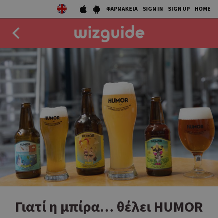
ΦΑΡΜΑΚΕΙΑ
SIGN IN
SIGN UP
HOME
EAT
DRINK
50 BEST
AGENDA
COLLECTIONS
STORIES
NEWS
Γιατί η μπίρα… θέλει HUMOR