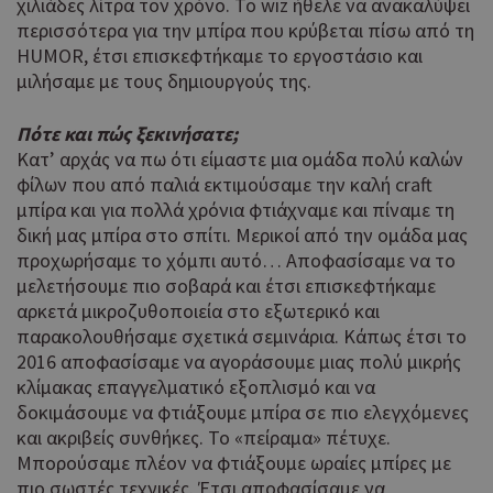
χιλιάδες λίτρα τον χρόνο. Το wiz ήθελε να ανακαλύψει
περισσότερα για την μπίρα που κρύβεται πίσω από τη
HUMOR, έτσι επισκεφτήκαμε το εργοστάσιο και
μιλήσαμε με τους δημιουργούς της.
Πότε και πώς ξεκινήσατε;
Κατ’ αρχάς να πω ότι είμαστε μια ομάδα πολύ καλών
φίλων που από παλιά εκτιμούσαμε την καλή craft
μπίρα και για πολλά χρόνια φτιάχναμε και πίναμε τη
δική μας μπίρα στο σπίτι. Μερικοί από την ομάδα μας
προχωρήσαμε το χόμπι αυτό… Αποφασίσαμε να το
μελετήσουμε πιο σοβαρά και έτσι επισκεφτήκαμε
αρκετά μικροζυθοποιεία στο εξωτερικό και
παρακολουθήσαμε σχετικά σεμινάρια. Κάπως έτσι το
2016 αποφασίσαμε να αγοράσουμε μιας πολύ μικρής
κλίμακας επαγγελματικό εξοπλισμό και να
δοκιμάσουμε να φτιάξουμε μπίρα σε πιο ελεγχόμενες
και ακριβείς συνθήκες. Το «πείραμα» πέτυχε.
Μπορούσαμε πλέον να φτιάξουμε ωραίες μπίρες με
πιο σωστές τεχνικές. Έτσι αποφασίσαμε να