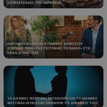
πο
ΣΟΥΒΛΑΤΖΗΔΕΣ ΤΗΣ ΛΑΡΝΑΚΑΣ
χρη
για
μετ
περ
λει
χρή
είν
τυχ
πο
Η ΒΙΟΛΕΤΑ ΙΚΑΡΗ ΚΑΙ Ο ΓΙΑΝΝΗΣ ΔΙΟΝΥΣΙΟΥ
δημ
ΖΩΝΤΑΝΕΥΟΥΝ «ΤΗΣ ΓΕΙΤΟΝΙΑΣ ΤΟ ΠΑΛΚΟ» ΣΤΟ
τρό
ΣΚΑΛΙ ΑΓΛΑΝΤΖΙΑΣ
οπο
είν
συγ
για
ιστ
ένα
παρ
η δ
κατ
σύν
ένα
ΤΟ ΔΙΕΘΝΕΣ ΦΕΣΤΙΒΑΛ MITSIKOURI ΚΑΙ ΤΟ ΔΙΕΘΝΕΣ
μετ
ΦΕΣΤΙΒΑΛ ΛΕΥΚΩΣΙΑΣ ΕΝΩΝΟΥΝ ΤΙΣ ΔΥΝΑΜΕΙΣ ΤΟΥΣ