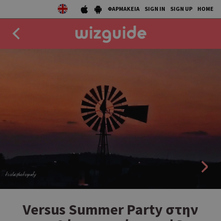
ΦΑΡΜΑΚΕΙΑ
SIGN IN
SIGN UP
HOME
EAT
DRINK
50 BEST
AGENDA
COLLECTIONS
STORIES
NEWS
Versus Summer Party στην